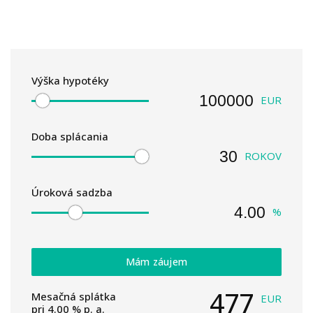
Výška hypotéky
EUR
Doba splácania
ROKOV
Úroková sadzba
%
Mám záujem
477
Mesačná splátka
EUR
pri
4.00
% p. a.