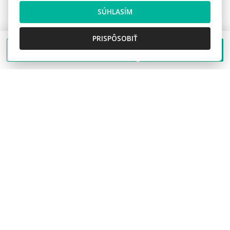
68.000,- €
SÚHLASÍM
PRISPÔSOBIŤ
Poslať správu
Zavolať
VRÁTANE PROVÍZIE
Predaj pôvodného charizmatického domu
v Makove