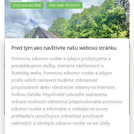
DOHODA MOŽNÁ
VRÁTANE PROVÍZIE
Pred tým ako navštívite našu webovú stránku
Pomocou súborov cookie a údajov poskytujeme a
prevádzkujeme služby, meriame návštevnosť a
štatistiky webu. Pomocou súborov cookie a údajov
podľa vašich nastavení budeme zobrazovať
prispôsobené alebo všeobecné reklamy na internete.
Voľbou tlačidla Prispôsobiť zobrazíte nastavenia
Predaj drevenice v nádhernom prostredí
vrátane možnosti odmietnuť prispôsobovanie pomocou
Zákopčia
súborov cookie a informácie o ovládaní na úrovni
prehliadača umožňujúce odmietnuť používanie
U Rulcov, Zákopčie
niektorých či všetkých súborov cookie na iné účely.
Rodinný dom