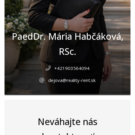
PaedDr. Mária Habčáková,
RSc.
+421903564094
dejova@reality-rent.sk
Neváhajte nás