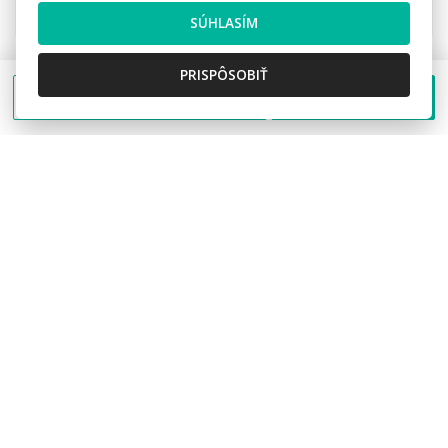
68.000,- €
SÚHLASÍM
PRISPÔSOBIŤ
Poslať správu
Zavolať
VRÁTANE PROVÍZIE
Predaj pôvodného charizmatického domu
v Makove