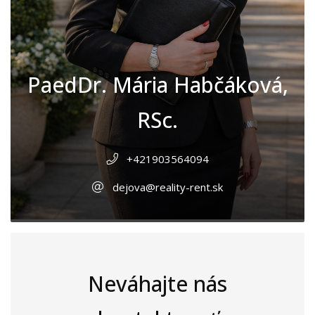
PaedDr. Mária Habčáková,
RSc.
+421903564094
dejova@reality-rent.sk
Neváhajte nás