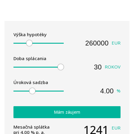
Výška hypotéky
EUR
Doba splácania
ROKOV
Úroková sadzba
%
Mám záujem
1241
Mesačná splátka
EUR
pri
4.00
% p. a.