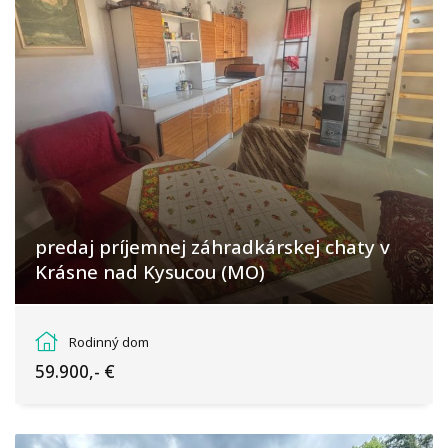
predaj príjemnej záhradkárskej chaty v
Krásne nad Kysucou (MO)
Krásno nad Kysucou, Krásno nad Kysucou
Rodinný dom
59.900,- €