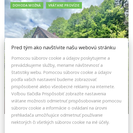
DOHODA MOŽNÁ
VRÁTANE PROVÍZIE
Pred tým ako navštívite našu webovú stránku
Pomocou súborov cookie a údajov poskytujeme a
prevádzkujeme služby, meriame návštevnosť a
štatistiky webu. Pomocou súborov cookie a údajov
podľa vašich nastavení budeme zobrazovať
prispôsobené alebo všeobecné reklamy na internete.
Voľbou tlačidla Prispôsobiť zobrazíte nastavenia
Predaj drevenice v nádhernom prostredí
vrátane možnosti odmietnuť prispôsobovanie pomocou
Zákopčia
súborov cookie a informácie o ovládaní na úrovni
prehliadača umožňujúce odmietnuť používanie
U Rulcov, Zákopčie
niektorých či všetkých súborov cookie na iné účely.
Rodinný dom