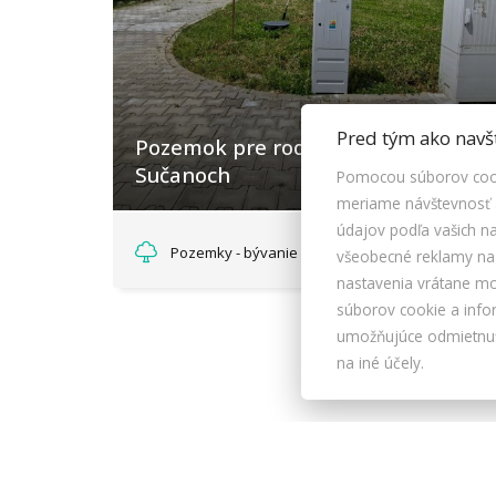
Pred tým ako navš
Pozemok pre rodinný dom v
Sučanoch
Pomocou súborov cook
meriame návštevnosť a
údajov podľa vašich 
Sučany
85.905,- €
Pozemky - bývanie
všeobecné reklamy na i
nastavenia vrátane m
súborov cookie a info
umožňujúce odmietnuť 
na iné účely.