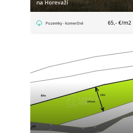
na Horevaží
Horevažie, Žilina
65,- €/m2
Pozemky - komerčné