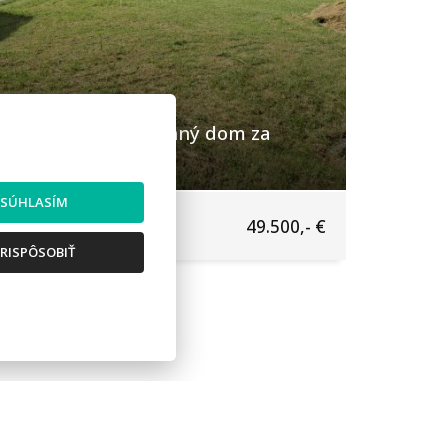
Pozemok pre rodinný dom za
dobrú cenu
SÚHLASÍM
Slovenské Pravno
49.500,- €
Pozemky - bývanie
RISPÔSOBIŤ