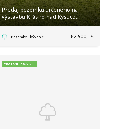
Predaj pozemku určeného na
výstavbu Krásno nad Kysucou
Krásno nad Kysucou, Krásno nad Kysucou
62.500,- €
Pozemky - bývanie
VRÁTANE PROVÍZIE