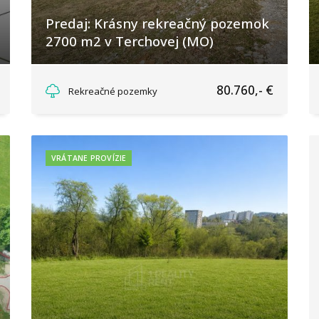
Predaj: Krásny rekreačný pozemok
2700 m2 v Terchovej (MO)
Terchová, Terchová
80.760,- €
Rekreačné pozemky
VRÁTANE PROVÍZIE