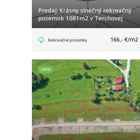
Predaj: Krásny slnečný rekreačný
pozemok 1081m2 v Terchovej
Terchová
166,- €/m2
Rekreačné pozemky
+DPH