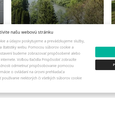
PREDAJ: Stavebný pozemok s
tívite našu webovú stránku
vydaným stav. povolením, Varín
Rozbehov(MO)
ie a údajov poskytujeme a prevádzkujeme služby,
 štatistiky webu. Pomocou súborov cookie a
nastavení budeme zobrazovať prispôsobené alebo
Rozbehov, Varín
122.900,- €
Pozemky - bývanie
nternete. Voľbou tlačidla Prispôsobiť zobrazíte
P
ožnosti odmietnuť prispôsobovanie pomocou
rmácie o ovládaní na úrovni prehliadača
používanie niektorých či všetkých súborov cookie
ZOBRAZIŤ VŠETKY PONUKY