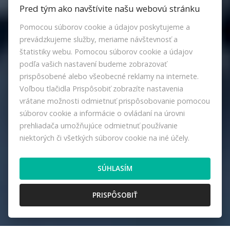
Pred tým ako navštívite našu webovú stránku
Pomocou súborov cookie a údajov poskytujeme a
prevádzkujeme služby, meriame návštevnosť a
štatistiky webu. Pomocou súborov cookie a údajov
podľa vašich nastavení budeme zobrazovať
prispôsobené alebo všeobecné reklamy na internete.
Voľbou tlačidla Prispôsobiť zobrazíte nastavenia
vrátane možnosti odmietnuť prispôsobovanie pomocou
súborov cookie a informácie o ovládaní na úrovni
prehliadača umožňujúce odmietnuť používanie
niektorých či všetkých súborov cookie na iné účely.
SÚHLASÍM
PRISPÔSOBIŤ