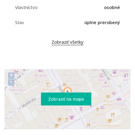
Vlastníctvo
osobné
Stav
úplne prerobený
Zobraziť všetky
+
−
Zobraziť na mape