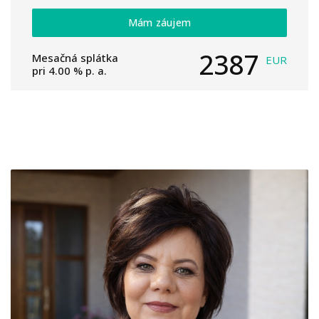
Mám záujem
2387
Mesačná splátka
EUR
pri
4.00
% p. a.