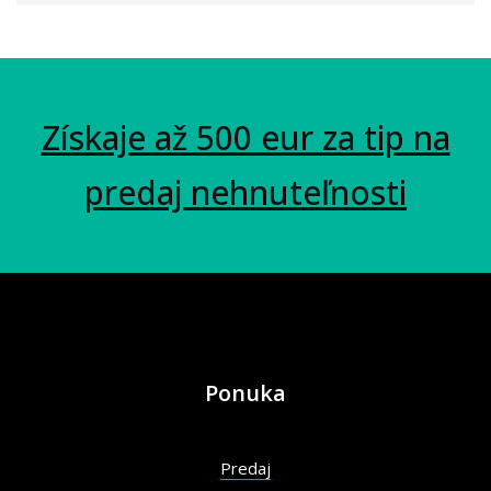
Získaje až 500 eur za tip na
predaj nehnuteľnosti
Ponuka
Predaj