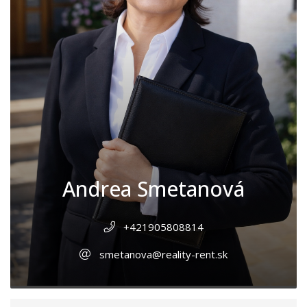
Andrea Smetanová
+421905808814
smetanova@reality-rent.sk