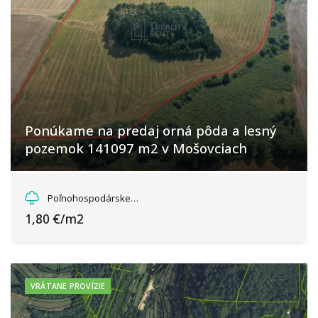
Ponúkame na predaj orná pôda a lesný
pozemok 141097 m2 v Mošovciach
Mošovce, Mošovce
Poľnohospodárske a lesné pozemky
1,80 €/m2
VRÁTANE PROVÍZIE