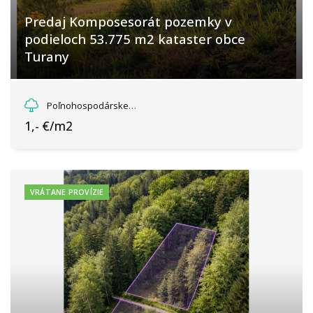
Predaj Komposesorát pozemky v
podieloch 53.775 m2 kataster obce
Turany
Turany, Turany
Poľnohospodárske a lesné pozemky
1,- €/m2
VRÁTANE PROVÍZIE