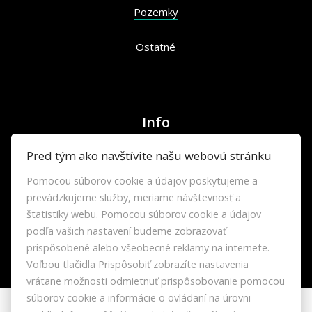
Pozemky
Ostatné
Info
Pred tým ako navštívite našu webovú stránku
Makléri
Pomocou súborov cookie a údajov poskytujeme a
prevádzkujeme služby, meriame návštevnosť a
Napíšte nám
štatistiky webu. Pomocou súborov cookie a údajov
podľa vašich nastavení budeme zobrazovať
Kontakt
prispôsobené alebo všeobecné reklamy na internete.
Voľbou tlačidla Prispôsobiť zobrazíte nastavenia
Blog
vrátane možnosti odmietnuť prispôsobovanie pomocou
súborov cookie a informácie o ovládaní na úrovni