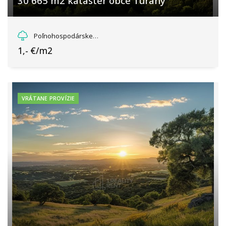
30 665 m2 kataster obce Turany
Turany, Turany
Poľnohospodárske a lesné pozemky
1,- €/m2
VRÁTANE PROVÍZIE