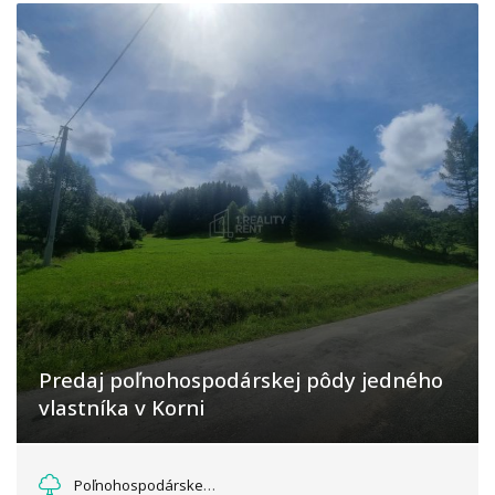
Predaj poľnohospodárskej pôdy jedného
vlastníka v Korni
Korňa, Korňa
Poľnohospodárske a lesné pozemky