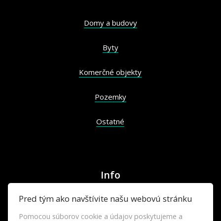
Domy a budovy
Byty
Komerčné objekty
Pozemky
Ostatné
Info
Pred tým ako navštívite našu webovú stránku
Makléri
Pomocou súborov cookie a údajov poskytujeme a