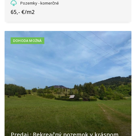
Pozemky - komerčné
65,- €/m2
DOHODA MOŽNÁ
Predaj : Rekreačný pozemok v krásnom