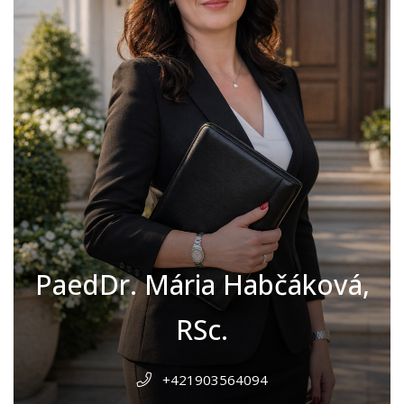
PaedDr. Mária Habčáková,
RSc.
+421903564094