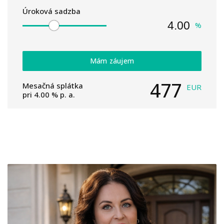
Úroková sadzba
%
Mám záujem
477
Mesačná splátka
EUR
pri
4.00
% p. a.