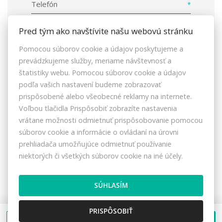
Telefón
Pred tým ako navštívite našu webovú stránku
Pomocou súborov cookie a údajov poskytujeme a
prevádzkujeme služby, meriame návštevnosť a
štatistiky webu. Pomocou súborov cookie a údajov
Ako Dotknutá osoba súhlasím so
podľa vašich nastavení budeme zobrazovať
spracovaním osobných údajov v
nasledovnom
prispôsobené alebo všeobecné reklamy na internete.
znení
.
Voľbou tlačidla Prispôsobiť zobrazíte nastavenia
vrátane možnosti odmietnuť prispôsobovanie pomocou
súborov cookie a informácie o ovládaní na úrovni
prehliadača umožňujúce odmietnuť používanie
niektorých či všetkých súborov cookie na iné účely.
SÚHLASÍM
ODOSLAŤ
PRISPÔSOBIŤ