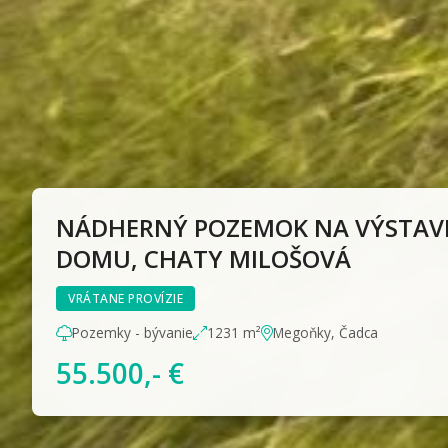
NÁDHERNÝ POZEMOK NA VÝSTAV
DOMU, CHATY MILOŠOVÁ
VRÁTANE PROVÍZIE
Pozemky - bývanie
1231 m²
Megoňky, Čadca
55.500,- €