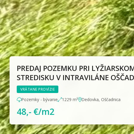
PREDAJ POZEMKU PRI LYŽIARSKO
STREDISKU V INTRAVILÁNE OŠČA
VRÁTANE PROVÍZIE
Pozemky - bývanie
1229 m²
Dedovka, Oščadnica
48,- €/m2