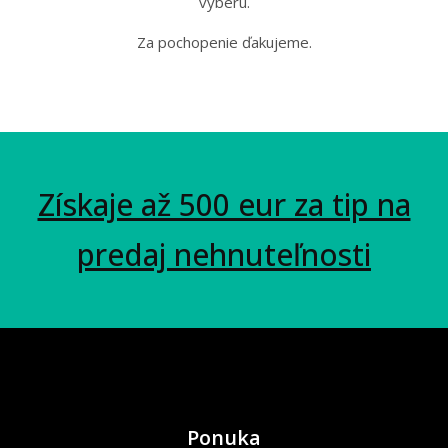
výberu.
Za pochopenie ďakujeme.
Získaje až 500 eur za tip na
predaj nehnuteľnosti
Ponuka