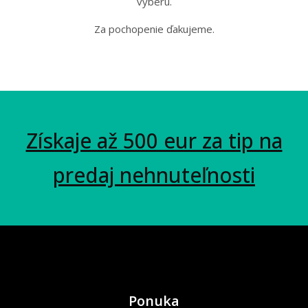
výberu.
Za pochopenie ďakujeme.
Získaje až 500 eur za tip na
predaj nehnuteľnosti
Ponuka