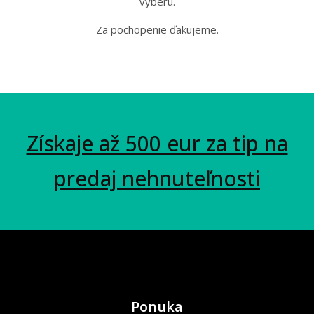
výberu.
Za pochopenie ďakujeme.
Získaje až 500 eur za tip na
predaj nehnuteľnosti
Ponuka