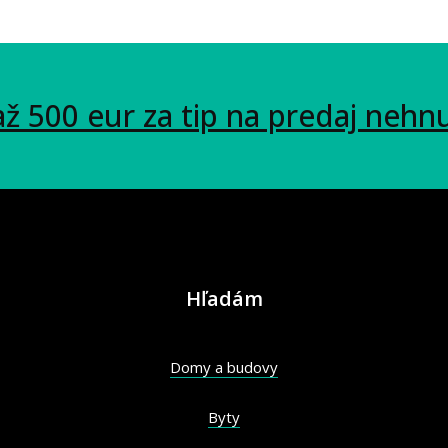
až 500 eur za tip na predaj nehn
Hľadám
Domy a budovy
Byty