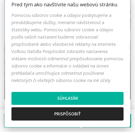
Pred tým ako navštívite našu webovú stránku
Pomocou súborov cookie a údajov poskytujeme a
prevádzkujeme služby, meriame návštevnosť a
štatistiky webu. Pomocou súborov cookie a údajov
podľa vašich nastavení budeme zobrazovať
prispôsobené alebo všeobecné reklamy na internete.
Voľbou tlačidla Prispôsobiť zobrazíte nastavenia
vrátane možnosti odmietnuť prispôsobovanie pomocou
súborov cookie a informácie o ovládaní na úrovni
prehliadača umožňujúce odmietnuť používanie
niektorých či všetkých súborov cookie na iné účely.
Na prenájom kancelárske priestory 1603
m2 v Living centre v Žiline
SÚHLASÍM
Prielohy, Žilina
Kancelárie
PRISPÔSOBIŤ
9,50 €/m2/mes.
Poslať správu
Zavolať