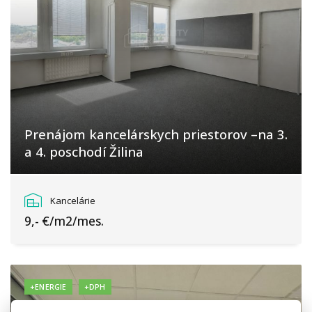
Prenájom kancelárskych priestorov –na 3.
a 4. poschodí Žilina
Žilina
Kancelárie
9,- €/m2/mes.
+ENERGIE
+DPH