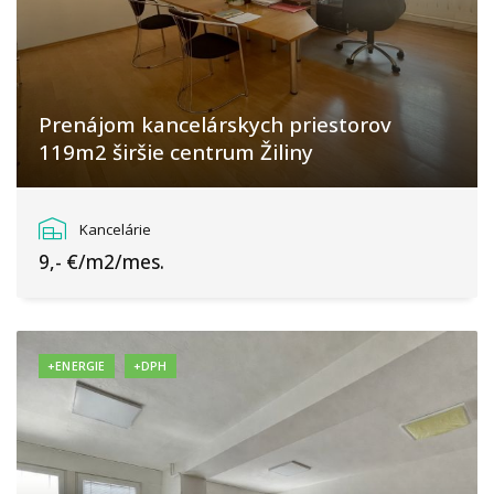
Prenájom kancelárskych priestorov
119m2 širšie centrum Žiliny
Fraňa Mráza, Žilina
Kancelárie
9,- €/m2/mes.
+ENERGIE
+DPH