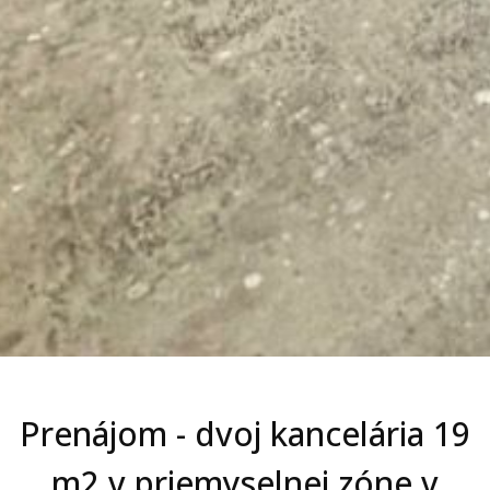
Prenájom - dvoj kancelária 19
m2 v priemyselnej zóne v