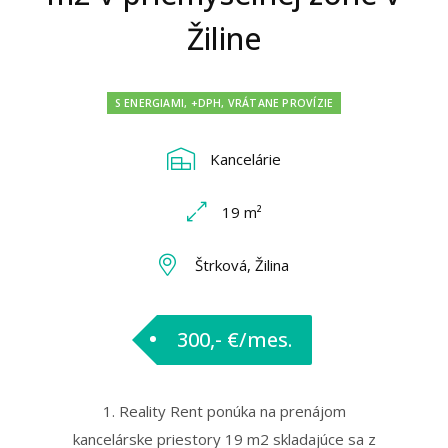
Žiline
S ENERGIAMI, +DPH, VRÁTANE PROVÍZIE
Kancelárie
19 m²
Štrková, Žilina
300,- €/mes.
1. Reality Rent ponúka na prenájom
kancelárske priestory 19 m2 skladajúce sa z