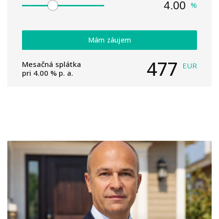
%
Mám záujem
477
Mesačná splátka
EUR
pri
4.00
% p. a.