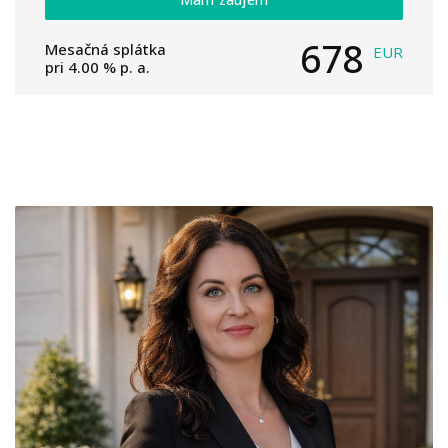
678
Mesačná splátka
EUR
pri
4.00
% p. a.