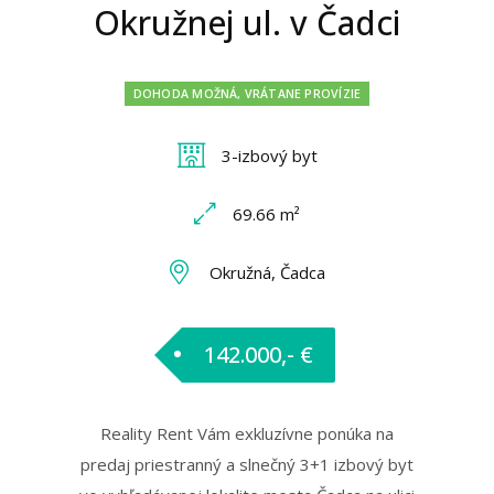
Okružnej ul. v Čadci
DOHODA MOŽNÁ, VRÁTANE PROVÍZIE
3-izbový byt
69.66 m²
Okružná, Čadca
142.000,- €
Reality Rent Vám exkluzívne ponúka na
predaj priestranný a slnečný 3+1 izbový byt