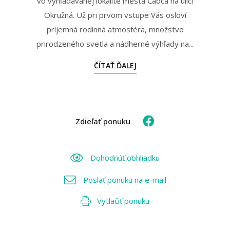
vo vyhľadávanej lokalite mesta Čadca na ulici
Okružná. Už pri prvom vstupe Vás osloví
príjemná rodinná atmosféra, množstvo
prirodzeného svetla a nádherné výhľady na...
ČÍTAŤ ĎALEJ
Zdieľať ponuku
Dohodnúť obhliadku
Poslať ponuku na e-mail
Vytlačiť ponuku