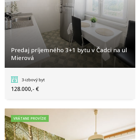
Predaj príjemného 3+1 bytu v Čadci na ul
Mierová
Mierová, Čadca
3-izbový byt
128.000,- €
VRÁTANE PROVÍZIE