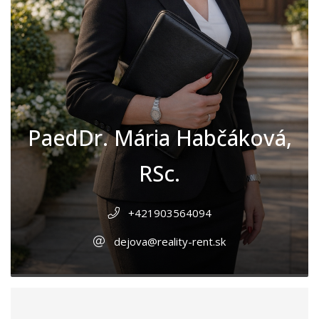
PaedDr. Mária Habčáková,
RSc.
+421903564094
dejova@reality-rent.sk