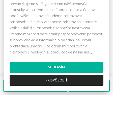
VRÁTANE PROVÍZIE
prevádzkujeme služby, meriame návštevnosť a
štatistiky webu. Pomocou súborov cookie a údajov
podľa vašich nastavení budeme zobrazovať
prispôsobené alebo všeobecné reklamy na internete.
Voľbou tlačidla Prispôsobiť zobrazíte nastavenia
vrátane možnosti odmietnuť prispôsobovanie pomocou
súborov cookie a informácie o ovládaní na úrovni
prehliadača umožňujúce odmietnuť používanie
niektorých či všetkých súborov cookie na iné účely.
SÚHLASÍM
Predaj nádherného bytu 3+1 na Mierovej
PRISPÔSOBIŤ
Poslať správu
Zavolať
ulici v Čadci
Mierová, Čadca
3-izbový byt
154.000,- €