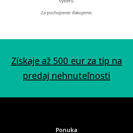
výberu.
Za pochopenie ďakujeme.
Získaje až 500 eur za tip na
predaj nehnuteľnosti
Ponuka