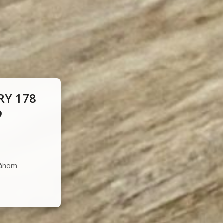
RY 178
D
Váhom