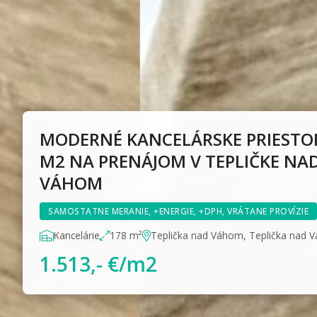
MODERNÉ KANCELÁRSKE PRIESTO
M2 NA PRENÁJOM V TEPLIČKE NA
VÁHOM
SAMOSTATNE MERANIE, +ENERGIE, +DPH, VRÁTANE PROVÍZIE
Kancelárie
178 m²
Teplička nad Váhom, Teplička nad 
1.513,- €/m2