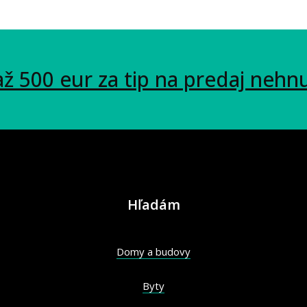
až 500 eur za tip na predaj nehn
Hľadám
Domy a budovy
Byty