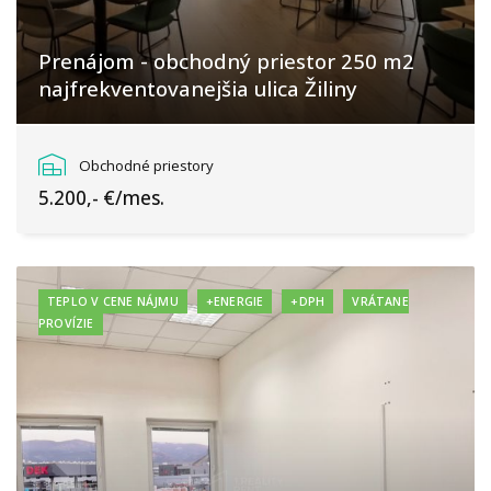
Prenájom - obchodný priestor 250 m2
najfrekventovanejšia ulica Žiliny
Žilina
Obchodné priestory
5.200,- €/mes.
TEPLO V CENE NÁJMU
+ENERGIE
+DPH
VRÁTANE
PROVÍZIE