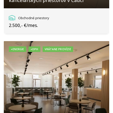
kancelárskych priestorov v Čadci
Podzávoz, Čadca
Obchodné priestory
2.500,- €/mes.
+ENERGIE
+DPH
VRÁTANE PROVÍZIE