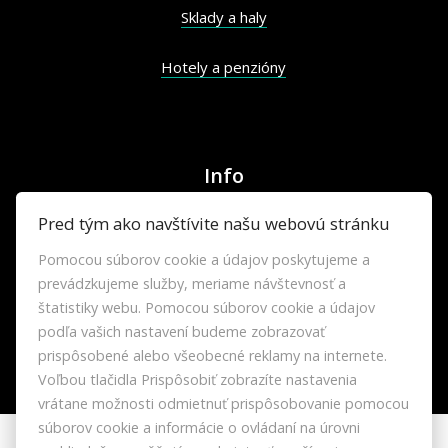
Sklady a haly
Hotely a penzióny
Info
Pred tým ako navštívite našu webovú stránku
Makléri
Pomocou súborov cookie a údajov poskytujeme a
prevádzkujeme služby, meriame návštevnosť a
Napíšte nám
štatistiky webu. Pomocou súborov cookie a údajov
podľa vašich nastavení budeme zobrazovať
Kontakt
prispôsobené alebo všeobecné reklamy na internete.
Voľbou tlačidla Prispôsobiť zobrazíte nastavenia
Blog
vrátane možnosti odmietnuť prispôsobovanie pomocou
súborov cookie a informácie o ovládaní na úrovni