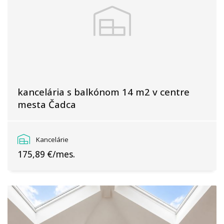
kancelária s balkónom 14 m2 v centre
mesta Čadca
Námestie slobody, Čadca
Kancelárie
175,89 €/mes.