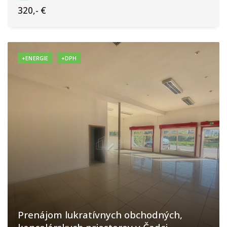
320,- €
+ENERGIE
+DPH
Prenájom lukratívnych obchodných,