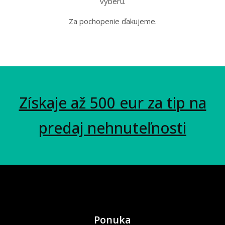
výberu.
Za pochopenie ďakujeme.
Získaje až 500 eur za tip na
predaj nehnuteľnosti
Ponuka