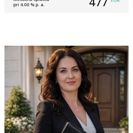
477
EUR
pri
4.00
% p. a.