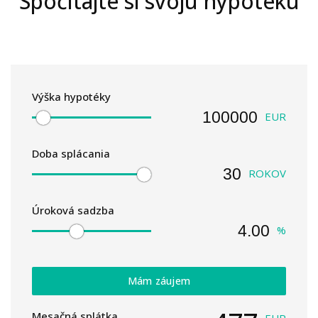
Spočítajte si svoju hypotéku
Výška hypotéky
EUR
Doba splácania
ROKOV
Úroková sadzba
%
Mám záujem
Mesačná splátka