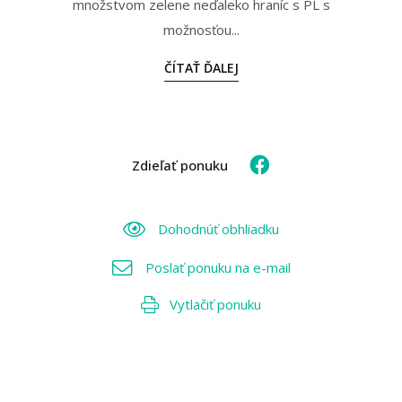
množstvom zelene neďaleko hraníc s PL s
možnosťou...
ČÍTAŤ ĎALEJ
Zdieľať ponuku
Dohodnúť obhliadku
Poslať ponuku na e-mail
Vytlačiť ponuku