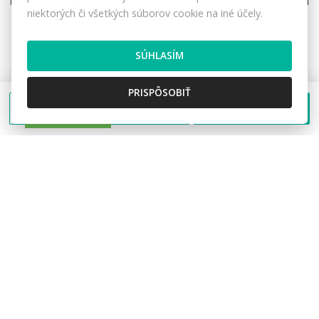
niektorých či všetkých súborov cookie na iné účely.
Dlhá nad Kysucou
Pozemky - bývanie
42,- €/m2
SÚHLASÍM
PRISPÔSOBIŤ
Poslať správu
Zavolať
VRÁTANE PROVÍZIE