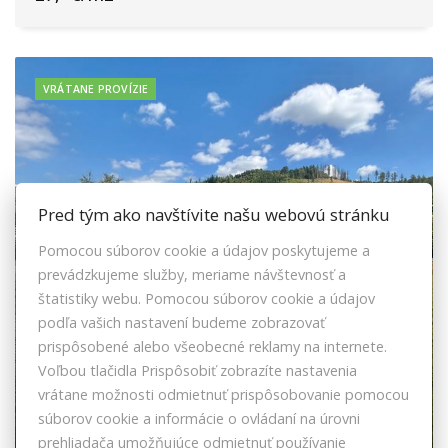
VRÁTANE PROVÍZIE
Pred tým ako navštívite našu webovú stránku
Pomocou súborov cookie a údajov poskytujeme a
prevádzkujeme služby, meriame návštevnosť a
štatistiky webu. Pomocou súborov cookie a údajov
podľa vašich nastavení budeme zobrazovať
prispôsobené alebo všeobecné reklamy na internete.
Voľbou tlačidla Prispôsobiť zobrazíte nastavenia
vrátane možnosti odmietnuť prispôsobovanie pomocou
Predaj nádherného pozemku na výstavbu
súborov cookie a informácie o ovládaní na úrovni
domu, chaty v Dlhej nad Kysucou
prehliadača umožňujúce odmietnuť používanie