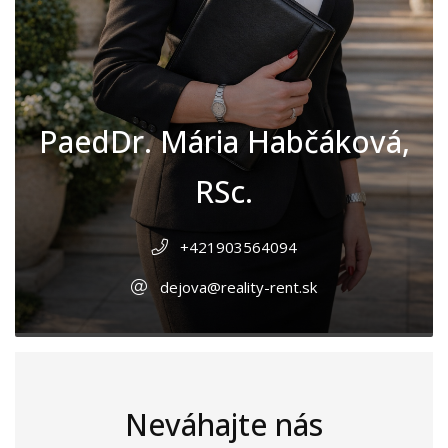
PaedDr. Mária Habčáková,
RSc.
+421903564094
dejova@reality-rent.sk
Neváhajte nás