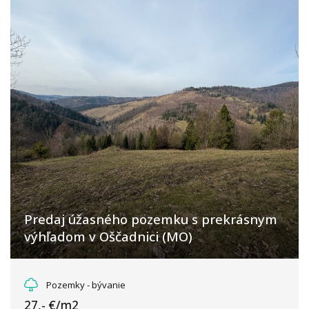
Predaj úžasného pozemku s prekrásnym
výhľadom v Oščadnici (MO)
Závozy, Oščadnica
Pozemky - bývanie
27,- €/m2