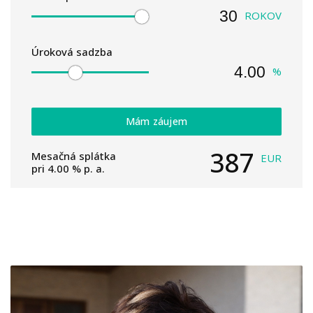
ROKOV
Úroková sadzba
%
Mám záujem
387
Mesačná splátka
EUR
pri
4.00
% p. a.