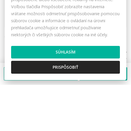
Lipná, Rajecká Lesná
Voľbou tlačidla Prispôsobiť zobrazíte nastavenia
Rekreačné pozemky
vrátane možnosti odmietnuť prispôsobovanie pomocou
15,- €/m2
súborov cookie a informácie o ovládaní na úrovni
prehliadača umožňujúce odmietnuť používanie
niektorých či všetkých súborov cookie na iné účely.
SÚHLASÍM
PRISPÔSOBIŤ
Poslať správu
Zavolať