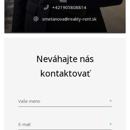
+421905808814
smetanova@reality-rent.sk
Neváhajte nás
kontaktovať
Vaše meno
E-mail