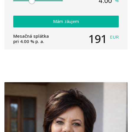
%
Mám záujem
191
Mesačná splátka
EUR
pri
4.00
% p. a.