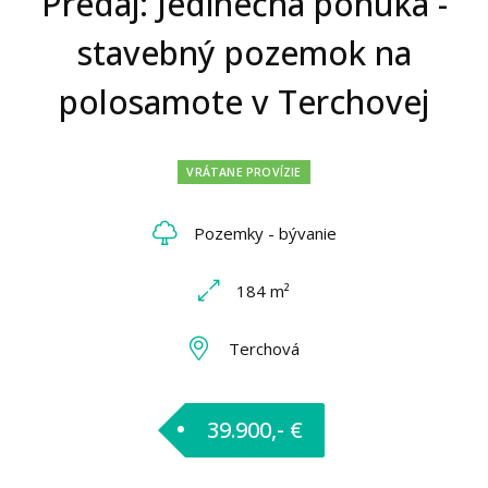
Predaj: Jedinečná ponuka -
stavebný pozemok na
polosamote v Terchovej
VRÁTANE PROVÍZIE
Pozemky - bývanie
184 m²
Terchová
39.900,- €