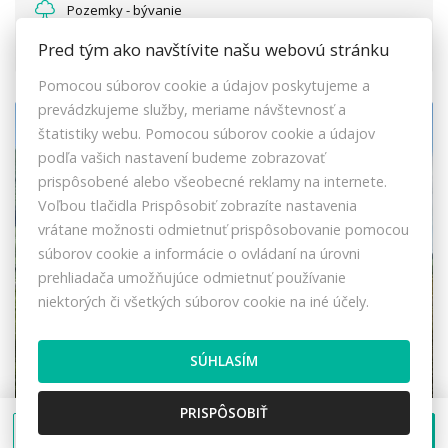
Pozemky - bývanie
53.000,- €
Pred tým ako navštívite našu webovú stránku
Pomocou súborov cookie a údajov poskytujeme a
prevádzkujeme služby, meriame návštevnosť a
štatistiky webu. Pomocou súborov cookie a údajov
VRÁTANE DPH
VRÁTANE PROVÍZIE
MOŽNOSŤ HÚ
podľa vašich nastavení budeme zobrazovať
prispôsobené alebo všeobecné reklamy na internete.
Voľbou tlačidla Prispôsobiť zobrazíte nastavenia
vrátane možnosti odmietnuť prispôsobovanie pomocou
súborov cookie a informácie o ovládaní na úrovni
prehliadača umožňujúce odmietnuť používanie
niektorých či všetkých súborov cookie na iné účely.
SÚHLASÍM
PRISPÔSOBIŤ
Poslať správu
Zavolať
PREDAJ: Stavebný pozemok s vydaným