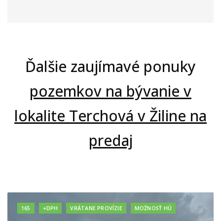
Ďalšie zaujímavé ponuky
pozemkov na bývanie v
lokalite Terchová v Žiline na
predaj
165
+DPH
VRÁTANE PROVÍZIE
MOŽNOSŤ HÚ