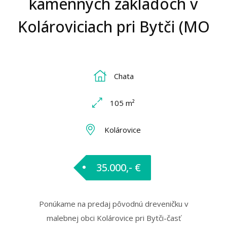
kamenných základoch v
Kolároviciach pri Bytči (MO
Chata
105 m²
Kolárovice
35.000,- €
Ponúkame na predaj pôvodnú dreveničku v
malebnej obci Kolárovice pri Bytči-časť