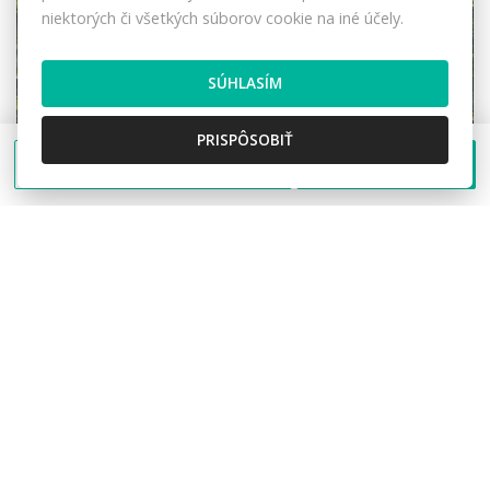
niektorých či všetkých súborov cookie na iné účely.
SÚHLASÍM
PRISPÔSOBIŤ
Poslať správu
Zavolať
Na predaj romantická chalupa v
Kolároviciach časť Čiakov
Čiakov, Kolárovice
Chata
89.000,- €