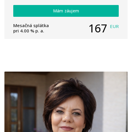
Mám záujem
167
Mesačná splátka
EUR
pri
4.00
% p. a.