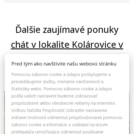
Ďalšie zaujímavé ponuky
chát v lokalite Kolárovice v
Bytči na predaj
Pred tým ako navštívite našu webovú stránku
Pomocou súborov cookie a údajov poskytujeme a
prevádzkujeme služby, meriame návštevnosť a
štatistiky webu. Pomocou súborov cookie a údajov
podľa vašich nastavení budeme zobrazovať
VRÁTANE PROVÍZIE
MOŽNOSŤ HÚ
prispôsobené alebo všeobecné reklamy na internete.
Voľbou tlačidla Prispôsobiť zobrazíte nastavenia
vrátane možnosti odmietnuť prispôsobovanie pomocou
súborov cookie a informácie o ovládaní na úrovni
prehliadača umožňujúce odmietnuť používanie