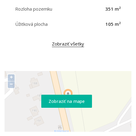
Rozloha pozemku
351 m²
Úžitková plocha
105 m²
Zobraziť všetky
+
−
Zobraziť na mape