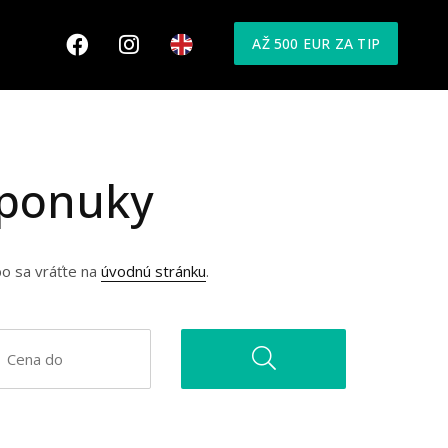
AŽ 500 EUR ZA TIP
 ponuky
bo sa vráťte na
úvodnú stránku
.