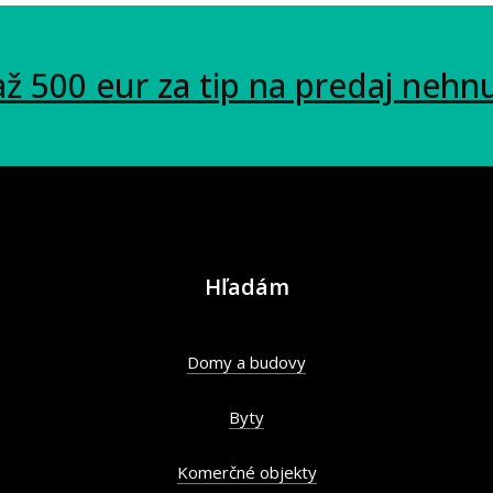
až 500 eur za tip na predaj nehn
Hľadám
Domy a budovy
Byty
Komerčné objekty