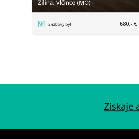
Žilina, Vlčince (MO)
Bulharská, Žilina
680,- €
2-izbový byt
Získaje 