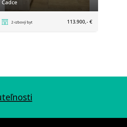
Čadce
Mesto, Čadca
113.900,- €
2-izbový byt
uteľnosti