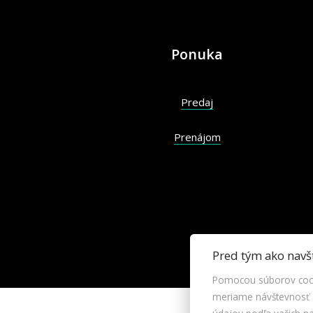
Ponuka
Predaj
Prenájom
Pred tým ako navš
Pomocou súborov cook
meriame návštevnosť a