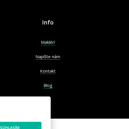
Info
Makléri
Napíšte nám
Kontakt
Blog
SÚHLASÍM