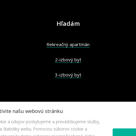
Hľadám
Rekreačný apartmán
2-izbový byt
3-izbový byt
tívite našu webovú stránku
ie a údajov poskytujeme a prevádzkujeme služby,
 štatistiky webu. Pomocou súborov cookie a