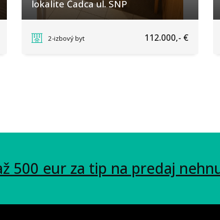
lokalite Čadca ul. SNP
SNP, Čadca
112.000,- €
2-izbový byt
až 500 eur za tip na predaj nehn